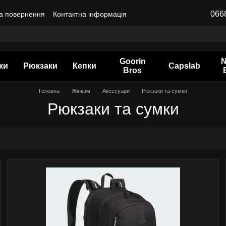
066
а повернення
Контактна інформація
Goorin
ки
Рюкзаки
Кепки
Capslab
Bros
Головна
Жінкам
Аксесуари
Рюкзаки та сумки
Рюкзаки та сумки