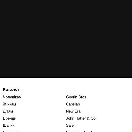
Каталог
Чоловікам
Goorin Bros
Жінкам
Capslab
Дітям
New Era
Бренди
John Hatter & Co
Шапки
Sale