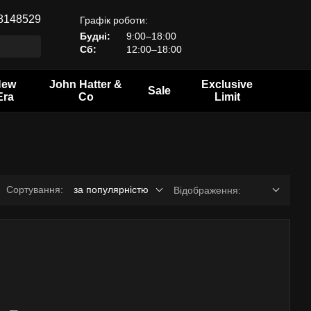
8148529
Графік роботи:
Будні:
9:00–18:00
Сб:
12:00–18:00
New
John Hatter &
Exclusive
Sale
Era
Co
Limit
Сортування:
за популярністю
Відображення: