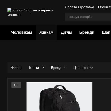
Перейти до основного контенту
Оплата і доставка
Обмін т
Колекції Goorin Bros
Чоловікам
Жінкам
Дітям
Бренди
Шап
Фільтр
Іконки
Бренд
Ціна, грн
ХІТ