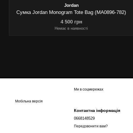
Jordan
Сумка Jordan Monogram Tote Bag (MA0896-782)
4 500 грн
Немає в наявності
Ми в соцмережах
Мобільна версія
Контактна інформація
0668148529
Передзвонити вам?