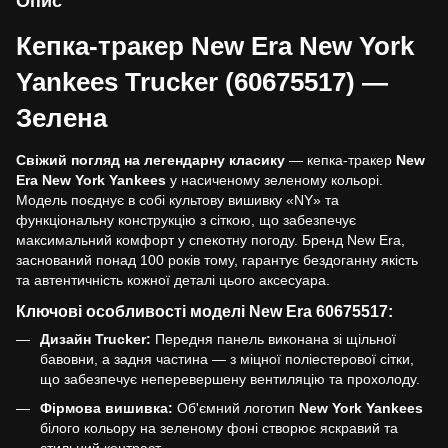
Опис
Кепка-тракер New Era New York
Yankees Trucker (60675517) —
Зелена
Свіжий погляд на легендарну класику
— кепка-тракер
New
Era New York Yankees
у насиченому зеленому кольорі.
Модель поєднує в собі культову вишивку «NY» та
функціональну конструкцію з сіткою, що забезпечує
максимальний комфорт у спекотну погоду. Бренд New Era,
заснований понад 100 років тому, гарантує бездоганну якість
та автентичність кожної деталі цього аксесуара.
Ключові особливості моделі New Era 60675517:
Дизайн Trucker:
Передня панель виконана зі щільної
бавовни, а задня частина — з міцної поліестерової сітки,
що забезпечує неперевершену вентиляцію та прохолоду.
Фірмова вишивка:
Об'ємний логотип
New York Yankees
білого кольору на зеленому фоні створює яскравий та
стильний контраст.