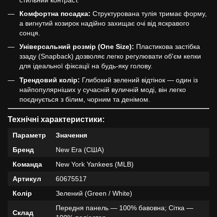
Комфортна посадка:
Структурована тулія тримає форму,
а вигнутий козирок надійно захищає очі від яскравого
сонця.
Універсальний розмір (One Size):
Пластикова застібка
ззаду (Snapback) дозволяє легко регулювати об'єм кепки
для ідеальної фіксації на будь-яку голову.
Трендовий колір:
Глибокий зелений відтінок — один із
найпопулярніших у сучасній вуличній моді, він легко
поєднується з білим, чорним та денімом.
Технічні характеристики:
Параметр
Значення
Бренд
New Era (США)
Команда
New York Yankees (MLB)
Артикул
60675517
Колір
Зелений (Green / White)
Передня панель — 100% бавовна; Сітка —
Склад