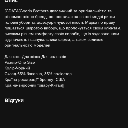
Опис
[CDATA[Goorin Brothers дивовижний за оригінальністю та
різноманітністю бренд, що постачає на світові модні ринки
головні убори та аксесуари чудової якості. Марка по праву
пишається широтою вибору, що пропонується своїм клієнтам,
високим рівнем комфорту своїх виробів, що із задоволенням
відзначають і шанувальники фірми, а також великою
оригінальністю моделей
Для кого-Для жінок-Для чоловіків
Розмір-One Size
Колір-Чорний
Склад-65% бавовна, 35% поліестер
Країна реєстраціїї бренду- США
Країна-виробник товару-Китай]]
Відгуки