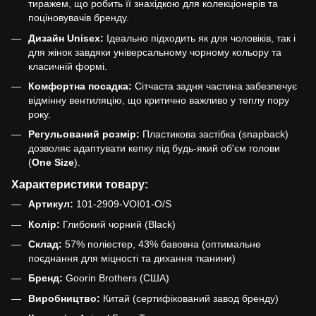
тиражем, що робить її знахідкою для колекціонерів та
поціновувачів бренду.
Дизайн Unisex:
Ідеально підходить як для чоловіків, так і
для жінок завдяки універсальному чорному кольору та
класичній формі.
Комфортна посадка:
Сітчаста задня частина забезпечує
відмінну вентиляцію, що критично важливо у теплу пору
року.
Регульований розмір:
Пластикова застібка (snapback)
дозволяє адаптувати кепку під будь-який об'єм голови
(
One Size
).
Характеристики товару:
Артикул:
101-2909-VOI01-O/S
Колір:
Глибокий чорний (Black)
Склад:
57% поліестер, 43% бавовна (оптимальне
поєднання для міцності та дихання тканини)
Бренд:
Goorin Brothers (США)
Виробництво:
Китай (сертифікований завод бренду)