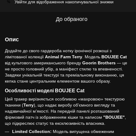
Увійти
для відображення накопичувальної знижки
%
До обраного
Опис
Додайте до свого гардероба нотку іронічної розкоші з
лімітованої колекції
Animal Farm Terry
. Модель
BOUJEE Cat
від культового американського бренду
Goorin Brothers
— це
не просто головний убір, а маніфест стилю та впевненості.
Завдяки унікальній текстурі та преміальному виконанню, ця
кепка стане центральним елементом вашого образу.
Особливості моделі BOUJEE Cat
Цей тракер вирізняється особливою «махровою» текстурою
тканини (
Terry
), що надає виробу об'ємного вигляду та
надзвичайної м'якості. На передній панелі розташований
фірмовий патч із зображенням кішки та написом
"BOUJEE"
,
що підкреслює статус та ексклюзивність власника.
Limited Collection:
Модель випущена обмеженим