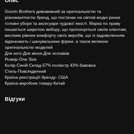
Опис
Goorin Brothers дивовижний за оригінальністю та
різноманітністю бренд, що постачає на світові модні ринки
головні убори та аксесуари чудової якості. Марка по праву
пишається широтою вибору, що пропонується своїм клієнтам,
високим рівнем комфорту своїх виробів, що із задоволенням
відзначають і шанувальники фірми, а також великою
оригінальністю моделей
Для кого-Для жінок-Для чоловіків
Розмір-One Size
Колір-Синій Склад-57% поліестр 43% бавовна
Стиль-Повсякденний
Країна реєстраціїї бренду- США
Країна-виробник товару-Китай
Відгуки