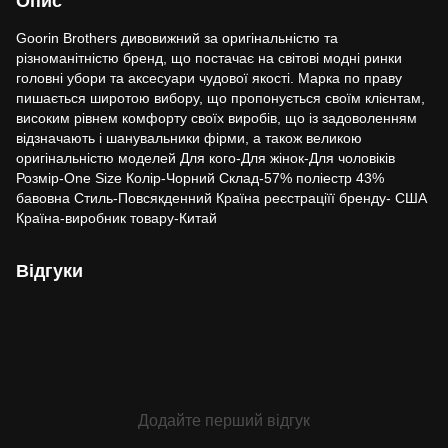
Опис
Goorin Brothers дивовижний за оригінальністю та
різноманітністю бренд, що постачає на світові модні ринки
головні убори та аксесуари чудової якості. Марка по праву
пишається широтою вибору, що пропонується своїм клієнтам,
високим рівнем комфорту своїх виробів, що із задоволенням
відзначають і шанувальники фірми, а також великою
оригінальністю моделей Для кого-Для жінок-Для чоловіків
Розмір-One Size Колір-Чорний Склад-57% поліестр 43%
бавовна Стиль-Повсякденний Країна реєстраціїї бренду- США
Країна-виробник товару-Китай
Відгуки
Додайте перший відгук