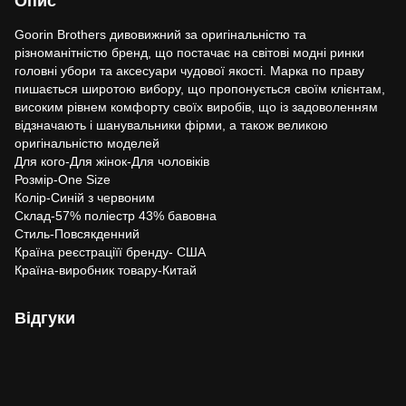
Опис
Goorin Brothers дивовижний за оригінальністю та
різноманітністю бренд, що постачає на світові модні ринки
головні убори та аксесуари чудової якості. Марка по праву
пишається широтою вибору, що пропонується своїм клієнтам,
високим рівнем комфорту своїх виробів, що із задоволенням
відзначають і шанувальники фірми, а також великою
оригінальністю моделей
Для кого-Для жінок-Для чоловіків
Розмір-One Size
Колір-Синій з червоним
Склад-57% поліестр 43% бавовна
Стиль-Повсякденний
Країна реєстраціїї бренду- США
Країна-виробник товару-Китай
Відгуки