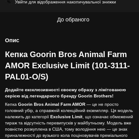
Увійти
для відображення накопичувальної знижки
%
До обраного
Опис
Кепка Goorin Bros Animal Farm
AMOR Exclusive Limit (101-3111-
PAL01-O/S)
Додайте ексклюзивності своєму образу з лімітованою
серією від легендарного бренду Goorin Brothers!
Кепка
Goorin Bros Animal Farm AMOR
— це не просто
головний убір, а справжній колекційний екземпляр. Ця модель
належить до категорії
Exclusive Limit
, що означає обмежений
тираж та відсутність перевипусків у майбутньому. Модель вже
повністю розкуплена в США, тому володіння нею — це знак
приналежності до вузького кола поціновувачів преміального