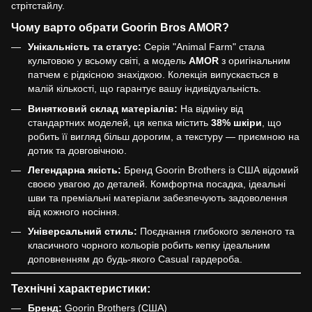
стрітстайлу.
Чому варто обрати Goorin Bros AMOR?
Унікальність та статус:
Серія "Animal Farm" стала
культовою у всьому світі, а модель
AMOR
з оригінальним
патчем є рідкісною знахідкою. Колекція випускається в
малій кількості, що гарантує вашу індивідуальність.
Винятковий склад матеріалів:
На відміну від
стандартних моделей, ця кепка містить
38% шкіри
, що
робить її вигляд більш дорогим, а текстуру — приємною на
дотик та довговічною.
Легендарна якість:
Бренд Goorin Brothers із США відомий
своєю увагою до деталей. Комфортна посадка, ідеальні
шви та преміальні матеріали забезпечують задоволення
від кожного носіння.
Універсальний стиль:
Поєднання глибокого зеленого та
класичного чорного кольорів робить кепку ідеальним
доповненням до будь-якого Casual гардероба.
Технічні характеристики:
Бренд:
Goorin Brothers (США)