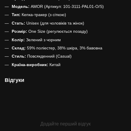
Модель:
AMOR (Артикул: 101-3111-PAL01-O/S)
Тип:
Кепка-тракер (з сіткою)
Стать:
Unisex (для чоловіків та жінок)
Розмір:
One Size (регулюється позаду)
Колір:
Зелений з чорним
Склад:
59% поліестер, 38% шкіра, 3% бавовна
Стиль:
Повсякденний (Casual)
Країна-виробник:
Китай
Відгуки
Додайте перший відгук