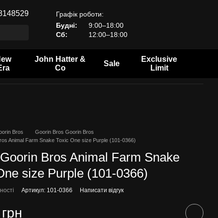
8148529
Графік роботи:
Будні:
9:00–18:00
Сб:
12:00–18:00
New
John Hatter &
Exclusive
Sale
Era
Co
Limit
oorin Bros
Goorin Bros Goorin Bros
ros Animal Farm Snake Toxic One size Purple (101-0366)
 Goorin Bros Animal Farm Snake
One size Purple (101-0366)
ності
Артикул: 101-0366
Написати відгук
 грн