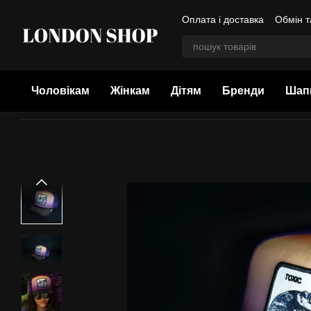
Перейти до основного контенту
Оплата і доставка
Обмін т
Колекції Goorin Bros
Чоловікам
Жінкам
Дітям
Бренди
Шап