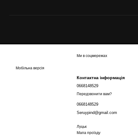
Ми в соцмережах
Мобільна версія
Контактна інформація
0668148529
Передзвонити вам?
0668148529
Seruypind@gmail.com
Луцьк
Мапа проїзду