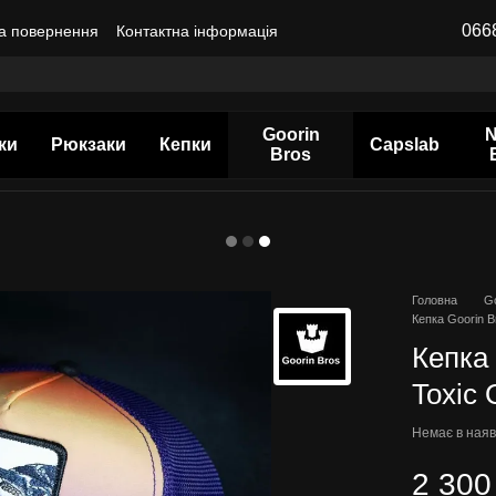
066
а повернення
Контактна інформація
Goorin
ки
Рюкзаки
Кепки
Capslab
Bros
Головна
G
Кепка Goorin B
Кепка
Toxic 
Немає в наяв
2 300