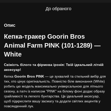
До обраного
Опис
Кепка-тракер Goorin Bros
Animal Farm PINK (101-1289) —
White
Свіжість білого та фірмова іронія: Твій ідеальний літній
аксесуар!
Кепка
Goorin Bros PINK
— це зухвалий та стильний вибір для
тих, хто цінує оригінальність. Повністю біле виконання (White)
робить цю модель максимально універсальною для літнього
сезону, а патч із написом "PINK" на білому фоні додає образу
грайливості та легкого бунтарства. Це ідеальний аксесуар,
щоб підкреслити вашу засмагу та додати світлих акцентів у
повсякденний лук.