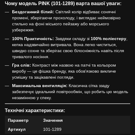
Чому модель PINK (101-1289) варта вашої уваги:
Бездоганний білий:
Світлий колір відбиває сонячні
промені, зберігаючи прохолоду, і виглядає неймовірно
стильно на фоні міського пейзажу або морського
узбережжя.
100% Практичність:
Завдяки складу зі
100% поліестеру
,
кепка надзвичайно витривала. Вона легко чиститься,
швидко сохне та зберігає свою білосніжність навіть після
тривалого носіння.
Гра слів:
Контраст між назвою на патчі та кольором
виробу — це фішка бренду, яка обов'язково викличе
усмішку та зацікавлені погляди.
Максимальна вентиляція:
Класична сітка ззаду
забезпечує ідеальний повітрообмін, що робить цю модель
незамінною у спеку.
Технічні характеристики:
Параметр
Значення
Артикул
101-1289