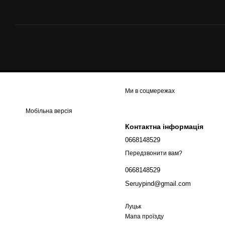
Ми в соцмережах
Мобільна версія
Контактна інформація
0668148529
Передзвонити вам?
0668148529
Seruypind@gmail.com
Луцьк
Мапа проїзду