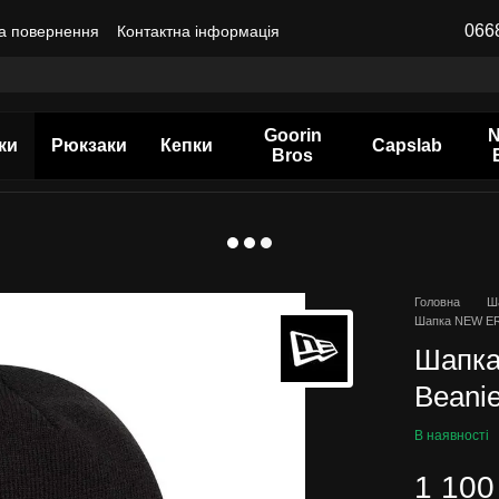
066
а повернення
Контактна інформація
Goorin
ки
Рюкзаки
Кепки
Capslab
Bros
Головна
Ш
Шапка NEW ER
Шапк
Beanie
В наявності
1 100