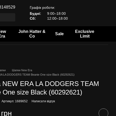
8148529
Графік роботи:
Будні:
9:00–18:00
Сб:
12:00–18:00
New
John Hatter &
Exclusive
Sale
Era
Co
Limit
апки
Шапки New Era
A LA DODGERS TEAM Beanie One size Black (60292621)
а NEW ERA LA DODGERS TEAM
 One size Black (60292621)
Артикул: 1689652
Написати відгук
 грн