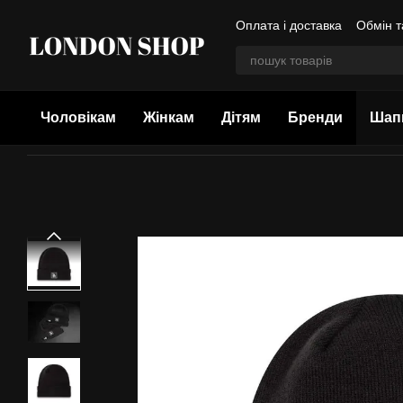
Перейти до основного контенту
Оплата і доставка
Обмін т
Колекції Goorin Bros
Чоловікам
Жінкам
Дітям
Бренди
Шап