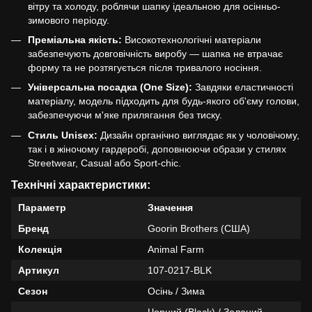
вітру та холоду, роблячи шапку ідеальною для осінньо-
зимового періоду.
Преміальна якість:
Високотехнологічні матеріали
забезпечують довговічність виробу — шапка не втрачає
форму та не розтягується після тривалого носіння.
Універсальна посадка (One Size):
Завдяки еластичності
матеріалу, модель підходить для будь-якого об'єму голови,
забезпечуючи м'яке прилягання без тиску.
Стиль Unisex:
Дизайн органічно виглядає як у чоловічому,
так і в жіночому гардеробі, доповнюючи образи у стилях
Streetwear, Casual або Sport-chic.
Технічні характеристики:
Параметр
Значення
Бренд
Goorin Brothers (США)
Колекція
Animal Farm
Артикул
107-0217-BLK
Сезон
Осінь / Зима
Чорний (Black) / Зелений