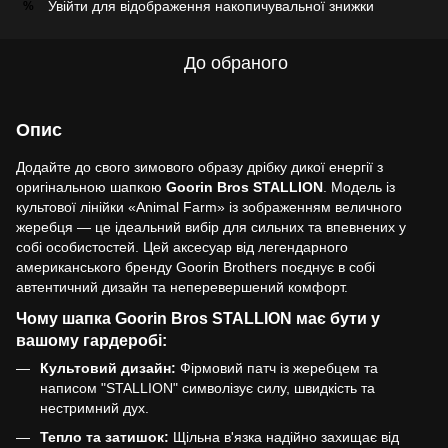
Увійти
для відображення накопичувальної знижки
%
До обраного
Опис
Додайте до свого зимового образу дрібку дикої енергії з
оригінальною шапкою
Goorin Bros STALLION
. Модель із
культової лінійки «Animal Farm» із зображенням величного
жеребця — це ідеальний вибір для сильних та впевнених у
собі особистостей. Цей аксесуар від легендарного
американського бренду Goorin Brothers поєднує в собі
автентичний дизайн та неперевершений комфорт.
Чому шапка Goorin Bros STALLION має бути у
вашому гардеробі:
Культовий дизайн:
Фірмовий патч із жеребцем та
написом "STALLION" символізує силу, швидкість та
нестримний дух.
Тепло та затишок:
Щільна в'язка надійно захищає від